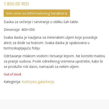
1.800.00
RSD
Sve cene su informativnog karaktera.
Daska za sečenje i serviranje u obliku šah table.
Dimenzije: 400×300
Svaka daska je nauljena sa mineralnim uljem koje poseduje
atest za dodir sa hranom. Svaka daska je upakovana u
termoskupljajuću foliju.
Održavanje mlakom vodom i brisanje krpom. Ne koristiti mašinu
za pranje sudova. Posle određenog vremena upotrebe, kako bi
se produžio rok dasci, namazati sa nekim uljem.
Out of stock
Kategorija:
Kuhinjska galanterija