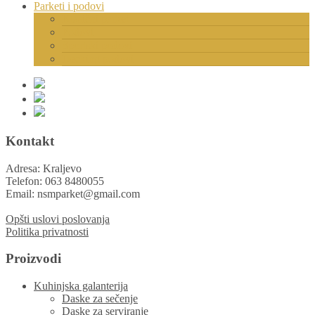
Parketi i podovi
Klasični parket
Podovi
Sportski podovi
Decking podovi
Kontakt
Adresa: Kraljevo
Telefon: 063 8480055
Email: nsmparket@gmail.com
Opšti uslovi poslovanja
Politika privatnosti
Proizvodi
Kuhinjska galanterija
Daske za sečenje
Daske za serviranje