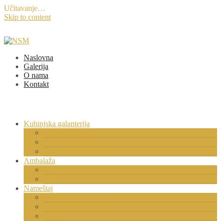
Učitavanje…
Skip to content
Naslovna
Galerija
O nama
Kontakt
Kuhinjska galanterija
Daske za sečenje
Daske za serviranje
Ostalo
Ambalaža
Ambalaža za piće
Ostalo
Nameštaj
Elementi za nameštaj
Nameštaj od masiva
Stolovi