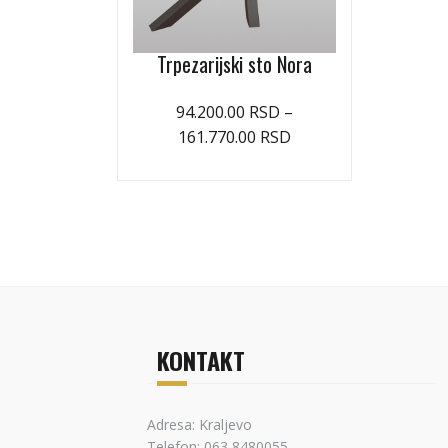
Trpezarijski sto Nora
94.200.00
RSD
–
161.770.00
RSD
KONTAKT
Adresa: Kraljevo
Telefon: 063 8480055