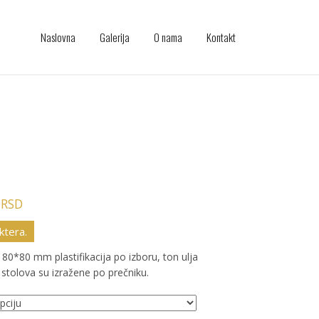
Naslovna
Galerija
O nama
Kontakt
0
RSD
ktera.
e 80*80 mm plastifikacija po izboru, ton ulja
 stolova su izražene po prečniku.