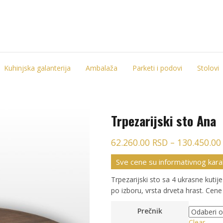
Kuhinjska galanterija
Ambalaža
Parketi i podovi
Stolovi
Trpezarijski sto Ana
62.260.00
RSD
–
130.450.0
Sve cene su informativnog kara
Trpezarijski sto sa 4 ukrasne kutij
po izboru, vrsta drveta hrast. Cene
Prečnik
Clear