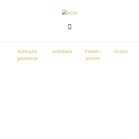
Kuhinjska
Ambalaža
Parketi i
Stolovi
galanterija
podovi