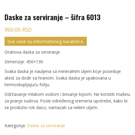
Daske za serviranje – šifra 6013
960.00
RSD
Sve cene su informativnog karaktera.
Orahova daska za serviranje
Dimenzije: 450×130
Svaka daska je nauljena sa mineralnim uljem koje poseduje
atest za dodir sa hranom. Svaka daska je upakovana u
termoskupljajuću foliju.
Održavanje mlakom vodom i brisanje krpom. Ne koristiti mašinu
za pranje sudova. Posle određenog vremena upotrebe, kako bi
se produžio rok dasci, namazati sa nekim uljem.
Kategorija:
Daske za serviranje