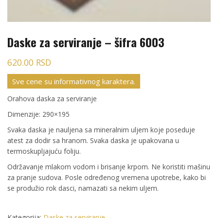
Daske za serviranje – šifra 6003
620.00
RSD
Sve cene su informativnog karaktera.
Orahova daska za serviranje
Dimenzije: 290×195
Svaka daska je nauljena sa mineralnim uljem koje poseduje
atest za dodir sa hranom. Svaka daska je upakovana u
termoskupljajuću foliju.
Održavanje mlakom vodom i brisanje krpom. Ne koristiti mašinu
za pranje sudova. Posle određenog vremena upotrebe, kako bi
se produžio rok dasci, namazati sa nekim uljem.
Kategorija:
Daske za serviranje