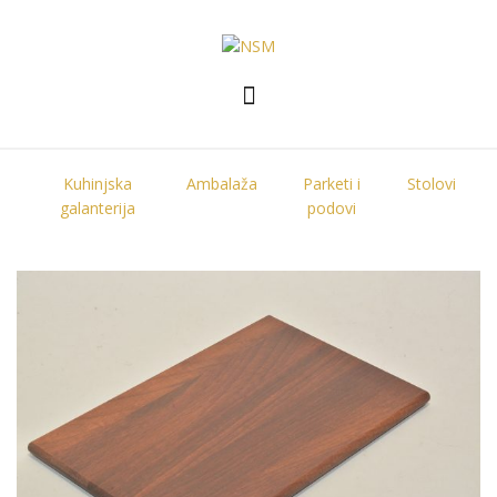
Kuhinjska
Ambalaža
Parketi i
Stolovi
galanterija
podovi